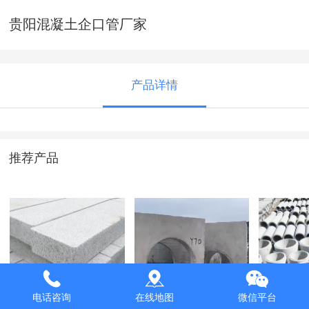
贵阳混凝土企口管厂家
产品详情
推荐产品
贵阳路沿石批发
贵州检查井生产厂
安顺混
电话咨询
在线地图
微信平台
家